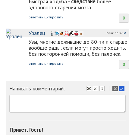
Быстрая ходьба -
следствие
более
здорового старения мозга...
ответить
цитировать
0
Уралец
7 авг. 11:46
#
Увы, многие дожившие до 80-ти и старше
вообще рады, если могут просто ходить,
без посторонней помощи, без палочек.
ответить
цитировать
0
Написать комментарий:
-
-
-
-
-
-
-
Привет, Гость!
-