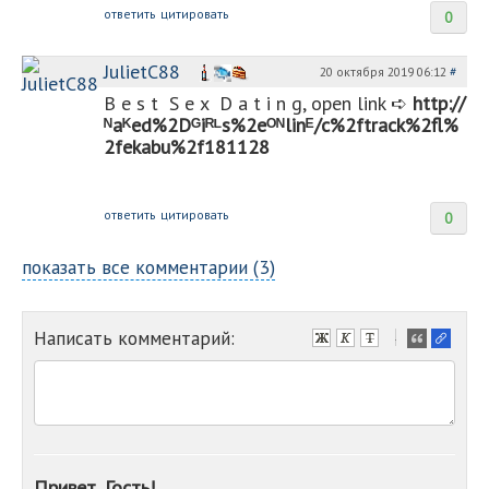
ответить
цитировать
0
JulietC88
20 октября 2019 06:12
#
B︀ ︀e︀ ︀s︀ ︀t︀ ︀ ︀S︀ ︀e︀ ︀x︀ ︀ ︀D︀ ︀a︀ ︀t︀ ︀i︀ ︀n︀ ︀g︀,︀ ︀o︀p︀e︀n︀ ︀l︀i︀n︀k︀ ︀➪︀
http://
ᴺ︀a︀ᴷ︀e︀d︀%2D︀ᴳ︀i︀ᴿ︀ᴸ︀s︀%2e︀ᴼ︀ᴺ︀l︀i︀n︀ᴱ/c%2ftrack%2fl%
2f︀ekabu%2f︀181128
ответить
цитировать
0
показать все комментарии (3)
Написать комментарий:
-
-
-
-
-
-
-
Привет, Гость!