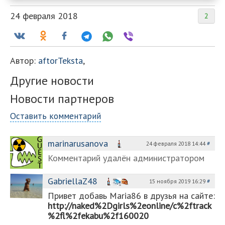
24 февраля 2018
2
Автор:
aftorTeksta
,
Другие новости
Новости партнеров
Оставить комментарий
marinarusanova
24 февраля 2018 14:44
#
Комментарий удалён администратором
GabriellaZ48
15 ноября 2019 16:29
#
︀︀П︀р︀и︀в︀е︀т︀ ︀д︀о︀б︀а︀в︀ь︀ ︀M︀a︀r︀i︀a︀8︀6︀ в︀ ︀д︀р︀у︀з︀ь︀я︀ ︀н︀а︀ ︀с︀а︀й︀т︀е︀:︀
http://naked%2Dgirls%2eonline/c%2ftrack
%2fl%2fekabu%2f160020