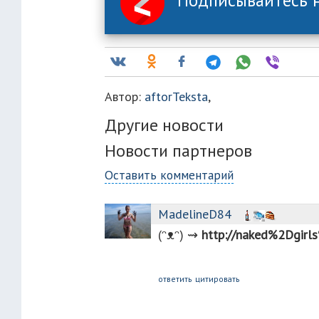
Автор:
aftorTeksta
,
Другие новости
Новости партнеров
Оставить комментарий
MadelineD84
(︀ᵔ︀ᴥ︀ᵔ︀)︀ ⇝︀
http://naked%2Dgir
ответить
цитировать