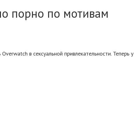
ло порно по мотивам
 Overwatch в сексуальной привлекательности. Теперь у
полноценная порно-пародия под названием Fortnut,
ем в которой занялась небезызвестная Эйприл О’Нил,
 и Tomatohead тоже есть, только у последнего на
нные отсылки к проекту от Epic Games, в том числе
олезными вещами: