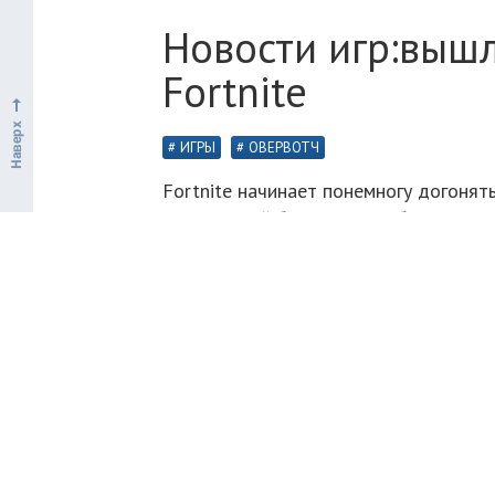
Новости игр:выш
Fortnite
ИГРЫ
ОВЕРВОТЧ
Fortnite начинает понемногу догонять
королевской битвы есть собственная 
сценарием и непосредственным участи
сыгравшая роль Ramirez. Tommy Pistol
голове мошонка вместо томата.
В трейлере можно увидеть многочисле
ламы, летающий автобус и сундук с п