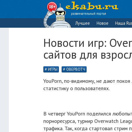
развлекательный портал
Лучшее
Новое
Наша Rus
Новости игр: Ove
сайтов для взрос
ИГРЫ
ОВЕРВОТЧ
YouPorn, по-видимому, не дают покоя
статистику о пользователях.
В четверг YouPorn поделился любопы
порноресурса, турнир Overwatch Leag
трафика. Так, когда стартовал стрим 