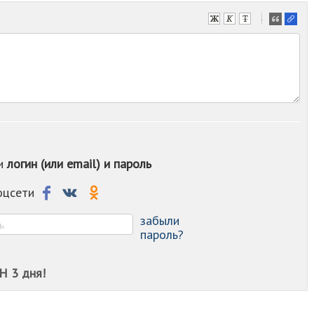
-
-
-
-
-
-
-
-
-
-
ои
логин (или email) и пароль
-
-
-
соцсети
-
-
забыли
пароль?
Н 3 дня!