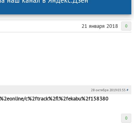
21 января 2018
0
28 октября 2019 03:55
#
ls%2eonline/c%2ftrack%2fl%2fekabu%2f158380
0