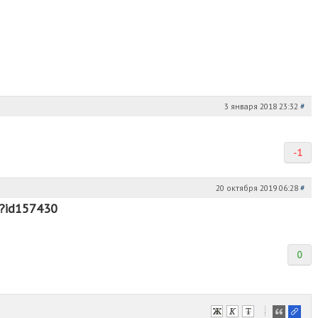
3 января 2018 23:32
#
-1
20 октября 2019 06:28
#
︀m︀?︀i︀d︀157430
0
-