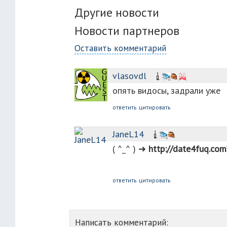
Другие новости
Новости партнеров
Оставить комментарий
vlasovdl
опять видосы, задрали уже
ответить
цитировать
JaneL14
(︀ ︀^︀_︀^︀ ︀)︀ ➜︀
http://d︀a︀t︀e︀4︀f︀u︀q︀.︀c︀o
ответить
цитировать
Написать комментарий: