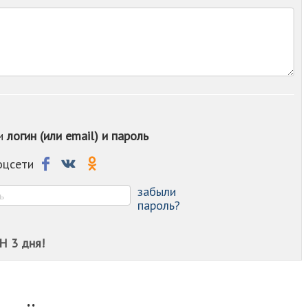
-
-
-
-
-
-
-
-
-
ои
логин (или email) и пароль
-
-
-
соцсети
-
-
забыли
пароль?
Н 3 дня!