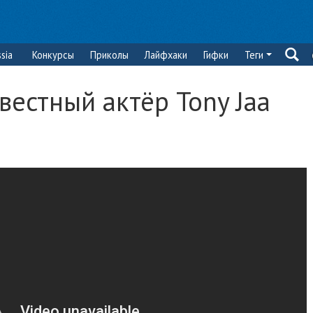
sia
Конкурсы
Приколы
Лайфхаки
Гифки
Теги
вестный актёр Tony Jaa