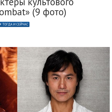
ктёры культового
ombat» (9 фото)
ТОГДА И СЕЙЧАС