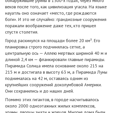
обнаружившие руины в 1300-х годах, через много
веков после того, как цивилизация угасла. На языке
науатль оно означает «место, где рождаются
боги». И это не случайно: грандиозные сооружения
поражали воображение даже тех, кто пришел
спустя столетия.
Город раскинулся на площади более 20 км². Его
планировка строго подчинялась сетке, а
центральную ось — Аллею мертвых шириной 40 м и
длиной 2,4 км — фланкировали главные пирамиды.
Пирамида Солнца имела основание около 215 на
215 м и достигала в высоту 63 м, а Пирамида Луны
поднималась на 42 м, оставаясь одним из
крупнейших сооружений доколумбовой Америки.
Они сохранились и до наших дней.
Помимо этих гигантов, в городе насчитывалось
около 2000 одноэтажных жилых комплексов,
храмы, дворцы знати и жрецов. Многие дома были