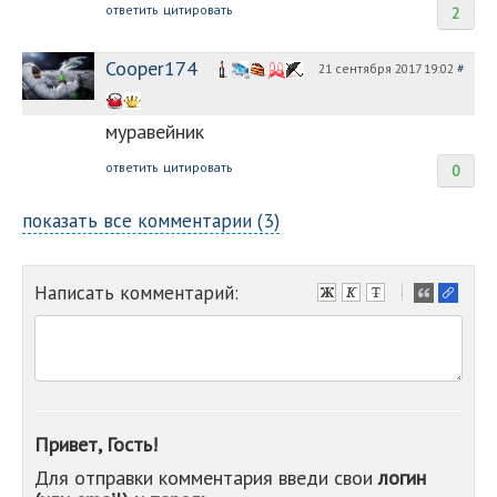
ответить
цитировать
2
Cooper174
21 сентября 2017 19:02
#
муравейник
ответить
цитировать
0
показать все комментарии (3)
Написать комментарий:
-
-
-
-
-
-
-
Привет, Гость!
-
Для отправки комментария введи свои
логин
-
-