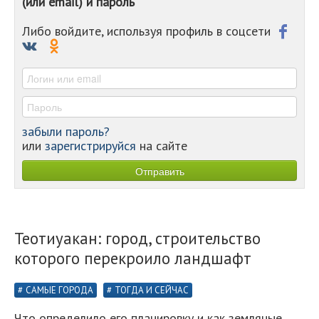
(или email) и пароль
-
-
Либо войдите, используя профиль в соцсети
-
-
-
забыли пароль?
или
зарегистрируйся
на сайте
Теотиуакан: город, строительство
которого перекроило ландшафт
САМЫЕ ГОРОДА
ТОГДА И СЕЙЧАС
Что определило его планировку и как земляные