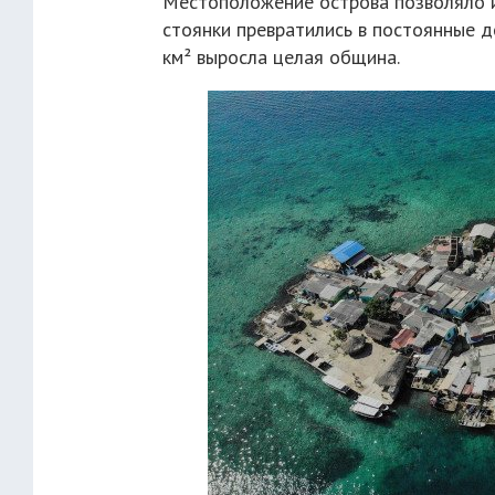
Местоположение острова позволяло и
стоянки превратились в постоянные до
км² выросла целая община.