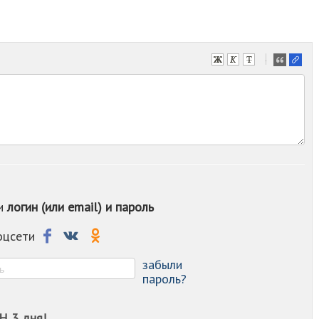
-
-
-
-
-
-
-
-
-
-
ои
логин (или email) и пароль
-
-
-
соцсети
-
-
забыли
пароль?
Н 3 дня!