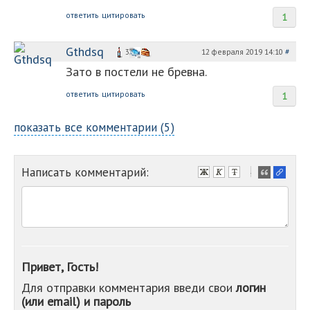
ответить
цитировать
1
Gthdsq
12 февраля 2019 14:10
#
3
Зато в постели не бревна.
ответить
цитировать
1
показать все комментарии (5)
Написать комментарий:
-
-
-
-
-
-
-
Привет, Гость!
-
Для отправки комментария введи свои
логин
-
(или email) и пароль
-