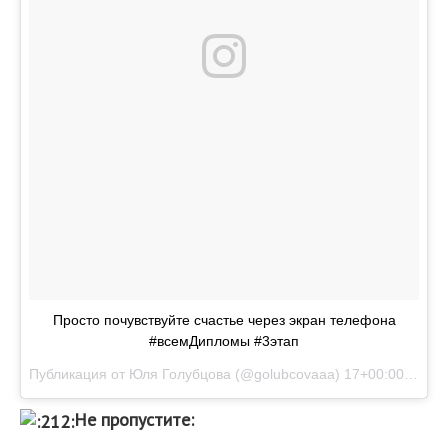
Просто почувствуйте счастье через экран телефона
#всемДипломы #3этап
Публикация от Юля Голубцова (@golubcovaaa)
17+00:00">Июн 25 2017 в 10:09 PDT
Не пропустите: