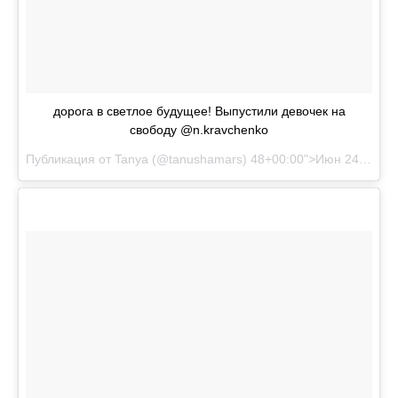
дорога в светлое будущее! Выпустили девочек на
свободу @n.kravchenko
Публикация от Tanya (@tanushamars)
48+00:00">Июн 24 2017 в 5:25 PDT