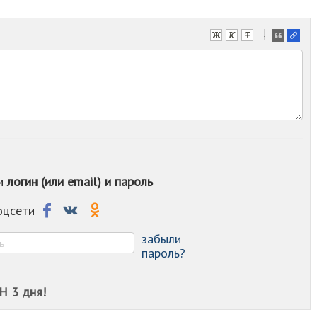
-
-
-
-
-
-
-
-
-
-
ои
логин (или email) и пароль
-
-
-
соцсети
-
-
забыли
пароль?
Н 3 дня!