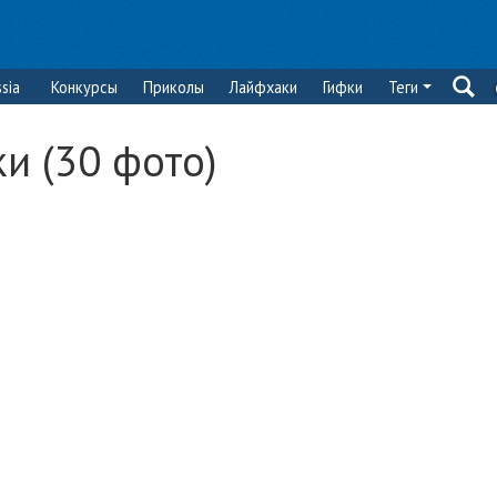
sia
Конкурсы
Приколы
Лайфхаки
Гифки
Теги
и (30 фото)