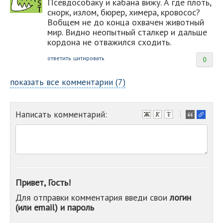
Псевдособаку и кабана вижу. А где плоть,
снорк, излом, бюрер, химера, кровосос?
Вобщем не до конца охвачен животный
мир. Видно неопытный сталкер и дальше
кордона не отважился сходить.
ответить
цитировать
0
показать все комментарии (7)
Написать комментарий:
-
-
-
-
-
-
-
Привет, Гость!
-
Для отправки комментария введи свои
логин
-
(или email) и пароль
-
-