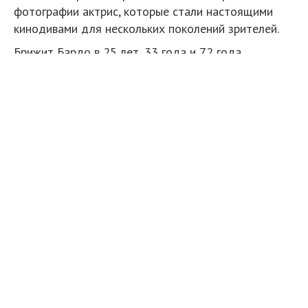
фотографии актрис, которые стали настоящими
кинодивами для нескольких поколений зрителей.
Брижит Бардо в 25 лет, 33 года и 72 года
Мэгги Смит в 34 года, 66 лет и 84 года