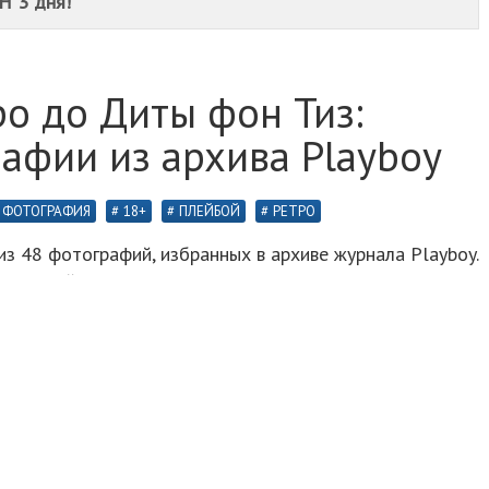
Н 3 дня!
о до Диты фон Тиз:
афии из архива Playboy
ФОТОГРАФИЯ
18+
ПЛЕЙБОЙ
РЕТРО
 из 48 фотографий, избранных в архиве журнала Playboy.
каждый снимок за его знаковое место в истории и
и моделей, чьи снимки украсили это коллекционное
еймур, Урсула Андресс, Дита фон Тиз и Бетти Пейдж.