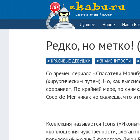
развлекательный портал
Лучшее
Новое
Наша Rus
Редко, но метко! 
КРАСИВЫЕ ДЕВУШКИ
ЗНАМЕНИТОСТИ
Со времен сериала «Спасатели Мали
(хирургическим путем). Но, как выясн
сохраняет. По крайней мере, по сним
Coco de Mer никак не скажешь, что э
Коллекция называется Icons («Иконы»
«воплощения чувственности, элегантн
популярный модный фотограф Джон Р