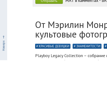
МАТ в камментах - БА
От Мэрилин Монр
культовые фотогр
КРАСИВЫЕ ДЕВУШКИ
ЗНАМЕНИТОСТИ
Playboy Legacy Collection – собрание
Хью Хефнер собственноручно отбирал 
непреходящую красоту. Среди актрис 
издание: Памела Андерсон, Стефани С