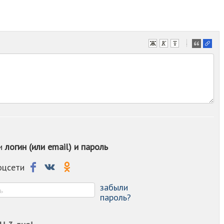
-
-
-
-
-
-
-
-
-
-
ои
логин (или email) и пароль
-
-
-
соцсети
-
-
забыли
пароль?