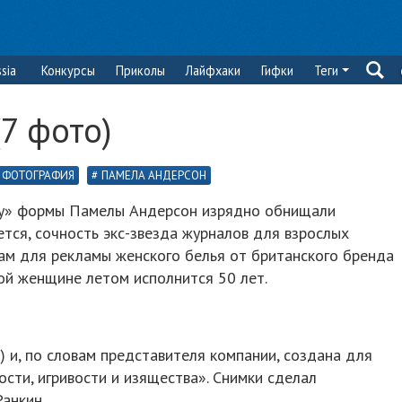
sia
Конкурсы
Приколы
Лайфхаки
Гифки
Теги
(7 фото)
ФОТОГРАФИЯ
ПАМЕЛА АНДЕРСОН
бу» формы Памелы Андерсон изрядно обнищали
яется, сочность экс-звезда журналов для взрослых
кам для рекламы женского белья от британского бренда
той женщине летом исполнится 50 лет.
) и, по словам представителя компании, создана для
ости, игривости и изящества». Снимки сделал
анкин.