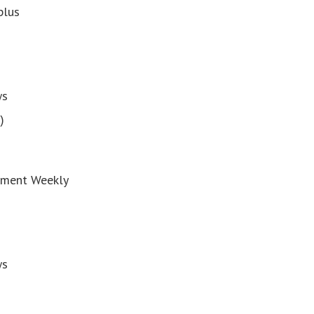
plus
ws
)
nment Weekly
ws