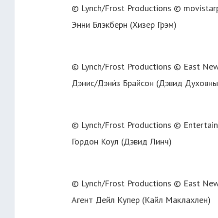
© Lynch/Frost Productions © movistar
Энни Блэкберн (Хизер Грэм)
© Lynch/Frost Productions © East Ne
Дэнис/Дэни́з Брайсон (Дэвид Духовны
© Lynch/Frost Productions © Entertai
Гордон Коул (Дэвид Линч)
© Lynch/Frost Productions © East Ne
Агент Дейл Купер (Кайл Маклахлен)