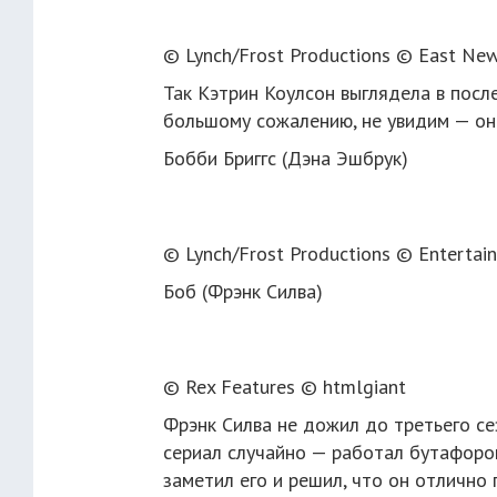
© Lynch/Frost Productions © East Ne
Так Кэтрин Коулсон выглядела в после
большому сожалению, не увидим — она
Бобби Бриггс (Дэна Эшбрук)
© Lynch/Frost Productions © Entertai
Боб (Фрэнк Силва)
© Rex Features © htmlgiant
Фрэнк Силва не дожил до третьего сез
сериал случайно — работал бутафоро
заметил его и решил, что он отлично