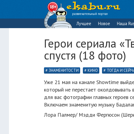
развлекательный портал
Лучшее
Новое
Наша Rus
Герои сериала «Т
спустя (18 фото)
ЗНАМЕНИТОСТИ
КИНО
ТОГДА И СЕЙЧ
Уже 21 мая на канале Showtime выйде
который не перестает околдовывать в
для вас фотографии главных героев се
Включаем знаменитую музыку Бадала
Лора Палмер/ Мэдди Фергюсон (Шер