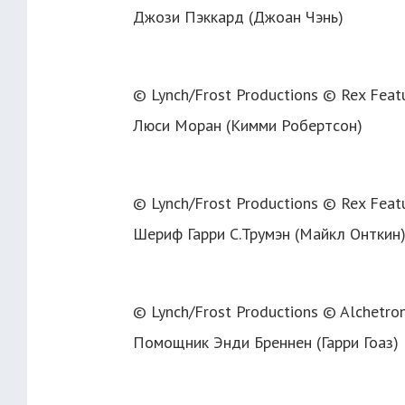
Джози Пэккард (Джоан Чэнь)
© Lynch/Frost Productions © Rex Feat
Люси Моран (Кимми Робертсон)
© Lynch/Frost Productions © Rex Feat
Шериф Гарри С.Трумэн (Майкл Онткин
© Lynch/Frost Productions © Alchetro
Помощник Энди Бреннен (Гарри Гоаз)