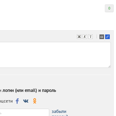
0
-
-
-
-
-
-
-
-
-
-
ои
логин (или email) и пароль
-
-
-
соцсети
-
-
забыли