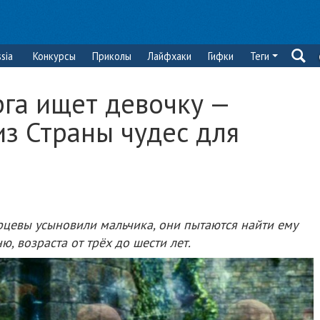
sia
Конкурсы
Приколы
Лайфхаки
Гифки
Теги
рга ищет девочку —
з Страны чудес для
рцевы усыновили мальчика, они пытаются найти ему
, возраста от трёх до шести лет.