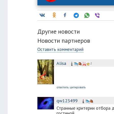
Другие новости
Новости партнеров
Оставить комментарий
Аlisa
2
ответить
цитировать
qw123499
Странные критерии отбора 
гостиной.