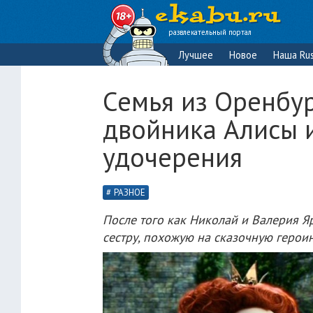
развлекательный портал
Лучшее
Новое
Наша Rus
Семья из Оренбу
двойника Алисы и
удочерения
РАЗНОЕ
После того как Николай и Валерия Я
сестру, похожую на сказочную героиню