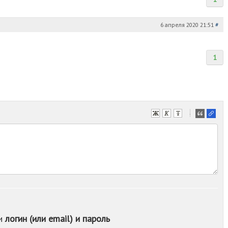
6 апреля 2020 21:51
#
1
-
-
-
-
-
-
-
-
-
-
ои
логин (или email) и пароль
-
-