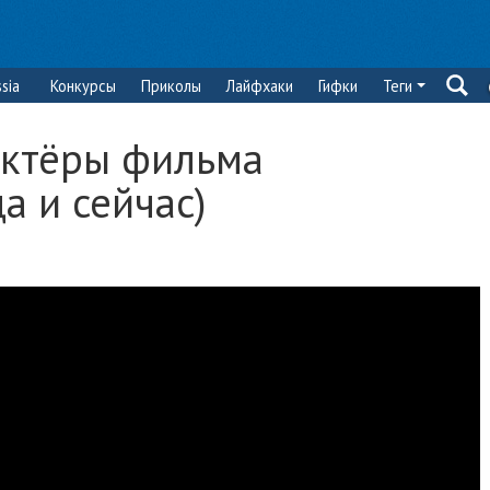
sia
Конкурсы
Приколы
Лайфхаки
Гифки
Теги
актёры фильма
да и сейчас)