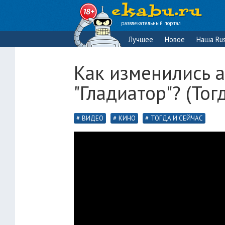
развлекательный портал
Лучшее
Новое
Наша Rus
Как изменились 
"Гладиатор"? (Тог
ВИДЕО
КИНО
ТОГДА И СЕЙЧАС