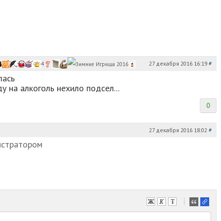
27 декабря 2016 16:19
#
4
лась
у на алкоголь нехило подсел...
0
27 декабря 2016 18:02
#
истратором
-
-