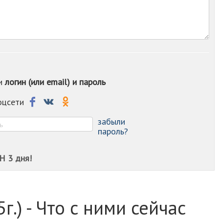
-
-
-
-
-
-
-
-
ои
логин (или email) и пароль
-
-
-
соцсети
-
-
забыли
пароль?
Н 3 дня!
.) - Что с ними сейчас