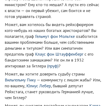
министром? Ему кто-то мешал? А пусти его сейчас
к власти — он первый убежит, сам боится и не
готов управлять страной.
Может, вам хотелось бы видеть рейхсфюрером
кого-нибудь из наших богатых аристократов? Вы
полагаете, граф
Гельмут фон Мольтке
озаботится
вашими проблемами больше, чем собственными
деньгами и титулом? Или вам симпатичен
предатель граф
Клаус фон Штауффенберг
с его
бандитскими замашками? Не он ли в 1932
агитировал за Гитлера
(пруф)
?
Может, вы хотите доверить судьбу страны
Вильгельму Пику
— коммунисту с лицом жабы? Или,
по-вашему,
Юлиус Лебер
, бывший депутат
Рейхстага, станет руководить Германией лучше,
чем Гитлер?
Может, вы считаете достойным кандидатом
Карла