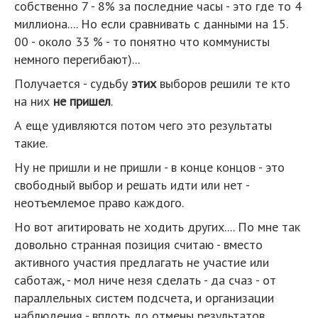
собственно 7 - 8% за последние часы - это где то 4
миллиона.... Но если сравнивать с данными на 15.
00 - около 33 % - то понятно что коммунисты
немного перегибают)...
Получается - судьбу
этих
выборов решили те кто
на них
не пришел
.
А еще удивляются потом чего это результаты
такие.
Ну не пришли и не пришли - в конце концов - это
свободный выбор и решать идти или нет -
неотъемлемое право каждого.
Но вот агитировать не ходить других.... По мне так
довольно странная позиция считаю - вместо
активного участия предлагать не участие или
саботаж, - мол ниче незя сделать - да счаз - от
параллельных систем подсчета, и организации
наблюдения - вплоть до отмены результатов