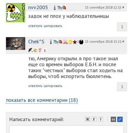
nvv2005
13 сентября 2018 12:15
#
задок не плох у наблюдательницы
ответить
цитировать
1
Chek^S
13 сентября 2018 13:21
#
2
тю, Америку открыли. я про такое знал
еще со времен выборов Е.Б.Н. и после
таких "честных" выборов стал ходить на
выборы, чтоб испортить бюллетень.
ответить
цитировать
1
показать все комментарии (18)
Написать комментарий:
-
-
-