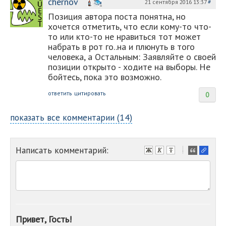
chernov
21 сентября 2016 13:37
#
Позиция автора поста понятна, но
хочется отметить, что если кому-то что-
то или кто-то не нравиться тот может
набрать в рот го..на и плюнуть в того
человека, а Остальным: Заявляйте о своей
позиции открыто - ходите на выборы. Не
бойтесь, пока это возможно.
ответить
цитировать
0
показать все комментарии (14)
Написать комментарий:
-
-
-
-
-
-
-
Привет, Гость!
-