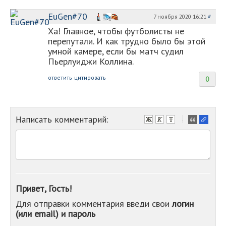
EuGen#70
7 ноября 2020 16:21
#
Ха! Главное, чтобы футболисты не
перепутали. И как трудно было бы этой
умной камере, если бы матч судил
Пьерлуиджи Коллина.
ответить
цитировать
0
Написать комментарий:
-
-
-
-
-
-
-
Привет, Гость!
-
Для отправки комментария введи свои
логин
-
(или email) и пароль
-
-