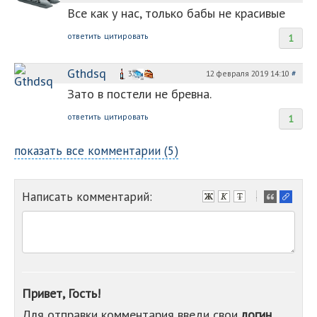
Все как у нас, только бабы не красивые
ответить
цитировать
1
Gthdsq
12 февраля 2019 14:10
#
3
Зато в постели не бревна.
ответить
цитировать
1
показать все комментарии (5)
Написать комментарий:
-
-
-
-
-
-
-
Привет, Гость!
-
Для отправки комментария введи свои
логин
-