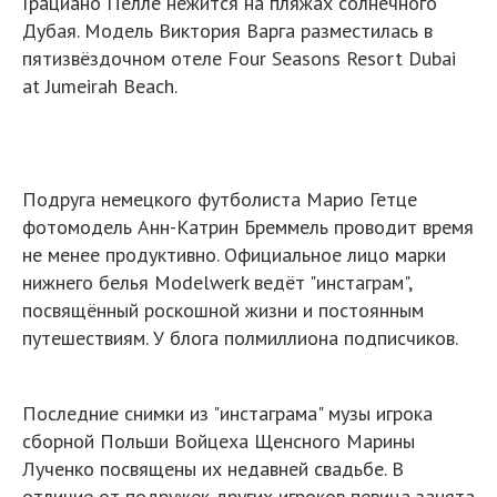
Грациано Пелле нежится на пляжах солнечного
Дубая. Модель Виктория Варга разместилась в
пятизвёздочном отеле Four Seasons Resort Dubai
at Jumeirah Beach.
Подруга немецкого футболиста Марио Гетце
фотомодель Анн-Катрин Бреммель проводит время
не менее продуктивно. Официальное лицо марки
нижнего белья Modelwerk ведёт "инстаграм",
посвящённый роскошной жизни и постоянным
путешествиям. У блога полмиллиона подписчиков.
Последние снимки из "инстаграма" музы игрока
сборной Польши Войцеха Щенсного Марины
Лученко посвящены их недавней свадьбе. В
отличие от подружек других игроков певица занята