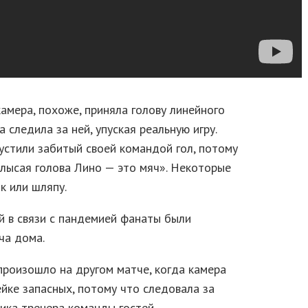
амера, похоже, приняла голову линейного
 следила за ней, упуская реальную игру.
устили забитый своей командой гол, потому
 лысая голова Лино — это мяч». Некоторые
к или шляпу.
ий в связи с пандемией фанаты были
ча дома.
произошло на другом матче, когда камера
ейке запасных, потому что следовала за
ика тренера команды гостей.