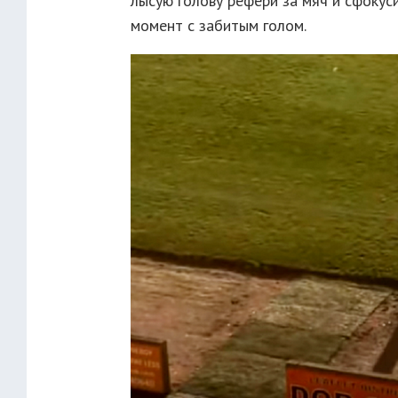
лысую голову рефери за мяч и сфокус
момент с забитым голом.