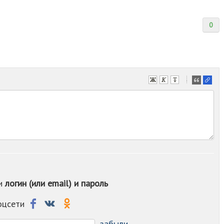
0
-
-
-
-
-
-
-
-
-
-
ои
логин (или email) и пароль
-
-
-
соцсети
-
-
забыли