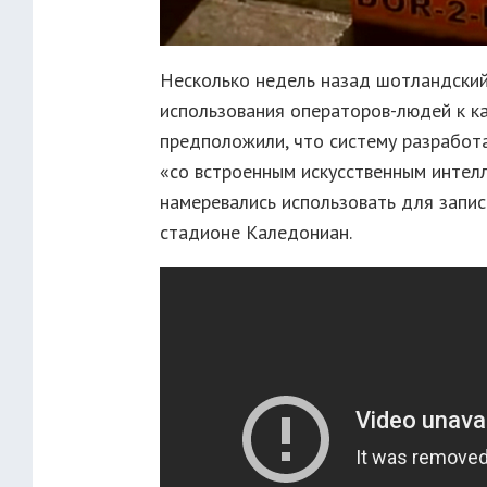
Несколько недель назад шотландский
использования операторов-людей к к
предположили, что систему разработа
«со встроенным искусственным интелл
намеревались использовать для запи
стадионе Каледониан.