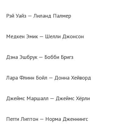
Рэй Уайз — Лиланд Палмер
Медкен Эмик — Шелли Джонсон
Дэна Эшбрук — Бобби Бригз
Лара Флинн Бойл — Донна Хейворд
Джеймс Маршалл — Джеймс Хёрли
Пегги Липтон — Норма Дженнингс