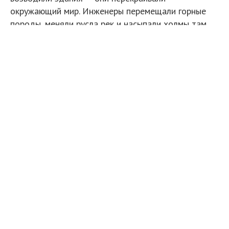
окружающий мир. Инженеры перемещали горные
породы, меняли русла рек и насыпали холмы там,
где раньше простиралась равнина. Последствия
этих трудов до сих пор определяют планировку
местности, направление дорог и даже
расположение полей вокруг древнего города.
Что за город Теотиуакан